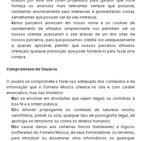
usados ​​por este site foram projetados para garantir que você 
forneça os anúncios mais relevantes sempre que possível, 
rastreando anonimamente seus interesses e apresentando coisas 
semelhantes que possam ser do seu interesse.
Vários parceiros anunciam em nosso nome e os cookies de 
rastreamento de afiliados simplesmente nos permitem ver se 
nossos clientes acessaram o site através de um dos sites de 
nossos parceiros, para que possamos creditá-los adequadamente 
e, quando aplicável, permitir que nossos parceiros afiliados 
ofereçam qualquer promoção que pode fornecê-lo para fazer uma 
compra.
Compromisso do Usuário
O usuário se compromete a fazer uso adequado dos conteúdos e da 
informação que o Forneria Mooca oferece no site e com caráter 
enunciativo, mas não limitativo:
Não se envolver em atividades que sejam ilegais ou contrárias à 
boa fé a à ordem pública;
Não difundir propaganda ou conteúdo de natureza racista, 
xenofóbica, pixbet ou azar, qualquer tipo de pornografia ilegal, de 
apologia ao terrorismo ou contra os direitos humanos;
Não causar danos aos sistemas físicos (hardwares) e lógicos 
(softwares) do Forneria Mooca, de seus fornecedores ou terceiros, 
para introduzir ou disseminar vírus informáticos ou quaisquer 